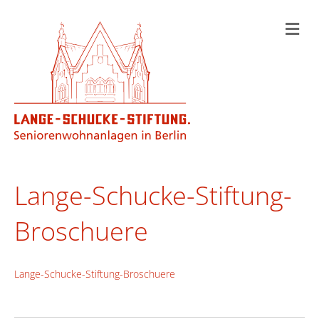
N
a
v
i
g
a
t
i
o
n
Lange-Schucke-Stiftung-
Broschuere
Lange-Schucke-Stiftung-Broschuere