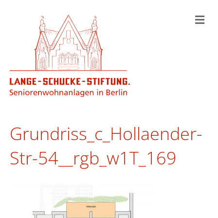
N
a
v
i
g
a
t
i
o
n
Grundriss_c_Hollaender-
Str-54__rgb_w1T_169