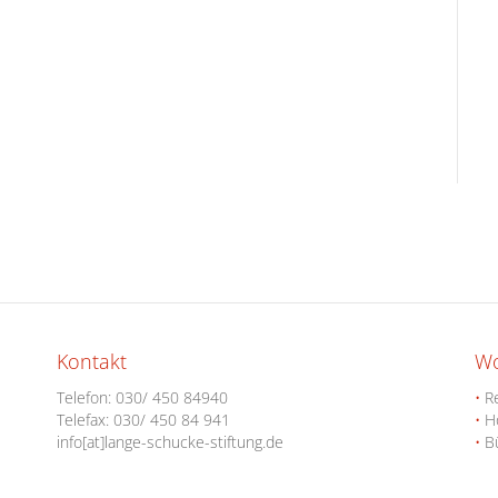
Kontakt
W
Telefon:
030/ 450 84940
•
Re
Telefax: 030/ 450 84 941
•
Ho
info[at]lange-schucke-stiftung.de
•
Bü