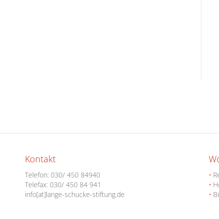
Kontakt
W
Telefon:
030/ 450 84940
•
Re
Telefax: 030/ 450 84 941
•
Ho
info[at]lange-schucke-stiftung.de
•
Bü